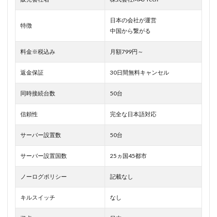
日本の会社が運営
特徴
中国から繋がる
料金※税込み
月額799円～
返金保証
30日間無料キャンセル
同時接続台数
50台
信頼性
完全な日本語対応
サーバー設置数
50台
サーバー設置国数
25ヵ国45都市
ノーログポリシー
記載なし
キルスイッチ
なし