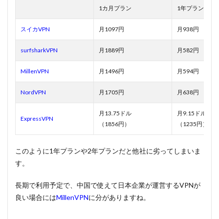
1カ月プラン
1年プラン
スイカVPN
月1097円
月938円
surfsharkVPN
月1889円
月582円
MillenVPN
月1496円
月594円
NordVPN
月1705円
月638円
月13.75ドル
月9.15ドル
ExpressVPN
（1856円）
（1235円）
このように1年プランや2年プランだと他社に劣ってしまいま
す。
長期で利用予定で、中国で使えて日本企業が運営するVPNが
良い場合には
MillenVPN
に分がありますね。