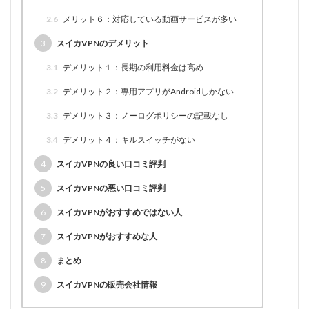
2.6
メリット６：対応している動画サービスが多い
3
スイカVPNのデメリット
3.1
デメリット１：長期の利用料金は高め
3.2
デメリット２：専用アプリがAndroidしかない
3.3
デメリット３：ノーログポリシーの記載なし
3.4
デメリット４：キルスイッチがない
4
スイカVPNの良い口コミ評判
5
スイカVPNの悪い口コミ評判
6
スイカVPNがおすすめではない人
7
スイカVPNがおすすめな人
8
まとめ
9
スイカVPNの販売会社情報