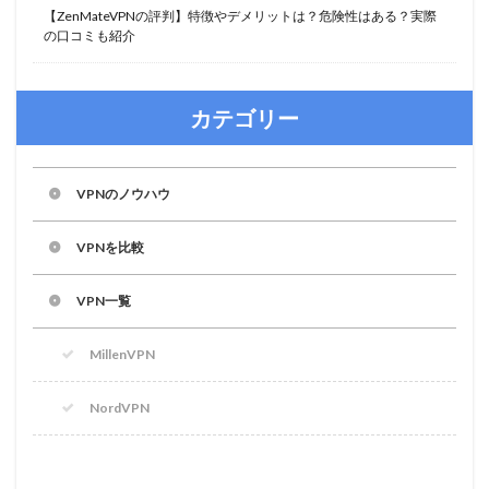
【ZenMateVPNの評判】特徴やデメリットは？危険性はある？実際
の口コミも紹介
カテゴリー
VPNのノウハウ
VPNを比較
VPN一覧
MillenVPN
NordVPN