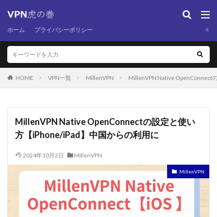
ホーム
プライバシーポリシー
HOME
VPN一覧
MillenVPN
MillenVPN Native OpenCo
MillenVPN Native OpenConnectの設定と使い
方【iPhone/iPad】中国からの利用に
2024年10月2日
MillenVPN
MillenVPN