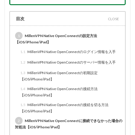
目次
1
MillenVPN Native OpenConnectの設定方法
【iOS/iPhone/iPad】
1.1
MillenVPN Native OpenConnectのログイン情報を入手
1.2
MillenVPN Native OpenConnectのサーバー情報を入手
1.3
MillenVPN Native OpenConnectの初期設定
【iOS/iPhone/iPad】
1.4
MillenVPN Native OpenConnectの接続方法
【iOS/iPhone/iPad】
1.5
MillenVPN Native OpenConnectの接続を切る方法
【iOS/iPhone/iPad】
2
MillenVPN Native OpenConnectに接続できなかった場合の
対処法【iOS/iPhone/iPad】