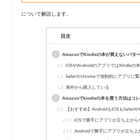
について解説します。
目次
1
AmazonでKindleの本が買えないパタ
1.1
iOSやAndroidのアプリではKindle
1.2
Safariやchromeで強制的にアプリ
1.3
海外から購入している
2
Amazonでkindleの本を買う方法はコ
2.1
【おすすめ】AndroidもiOSもSafa
2.1.1
iOSで勝手にアプリが立ち上がら
2.1.2
Androidで勝手にアプリが立ち