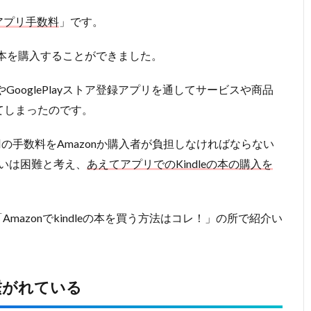
高額なアプリ手数料
」です。
dleの本を購入することができました。
leやGooglePlayストア登録アプリを通してサービスや商品
てしまったのです。
00円の手数料をAmazonか購入者が負担しなければならない
払いは困難と考え、
あえてアプリでのKindleの本の購入を
azonでkindleの本を買う方法はコレ！」の所で紹介い
に繋がれている