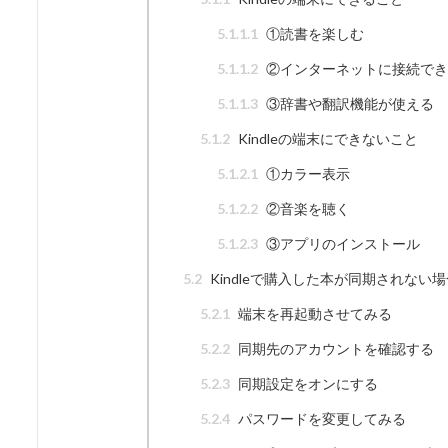
5.1.1.1
①読書を楽しむ
5.1.1.2
②インターネットに接続でき
5.1.1.3
③辞書や翻訳機能が使える
5.1.2
Kindleの端末にできないこと
5.1.2.1
①カラー表示
5.1.2.2
②音楽を聴く
5.1.2.3
③アプリのインストール
5.2
Kindleで購入した本が同期されない
5.2.1
端末を再起動させてみる
5.2.2
同期先のアカウントを確認する
5.2.3
同期設定をオンにする
5.2.4
パスワードを変更してみる