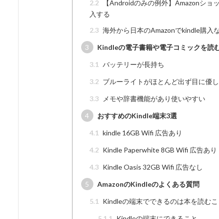
2.2
【Androidのみの例外】Amazon
入する
2.3
海外から日本のAmazonでkindle購
3
Kindleの電子書籍や電子コミックを読
3.1
バッテリーが長持ち
3.2
ブルーライトがほとんど出ず目に優し
3.3
メモや辞書機能があり使いやすい
4
おすすめのKindle端末3選
4.1
kindle 16GB Wifi 広告あり
4.2
Kindle Paperwhite 8GB Wifi 広告あり
4.3
Kindle Oasis 32GB Wifi 広告なし
5
AmazonのKindleのよくある質問
5.1
Kindleの端末でできるのは本を読む
5.1.1
Kindleの端末にできること