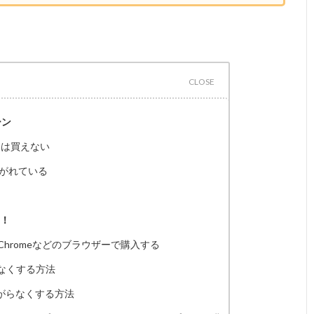
ーン
の本は買えない
に繋がれている
レ！
riやChromeなどのブラウザーで購入する
なくする方法
上がらなくする方法